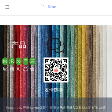
产品
供
求
公
产
展
应
购
司
品
会
友情链接：
Powered by
开云·kaiyun体育(中国)官方网站 登录入口
RSS地图
HTML地图