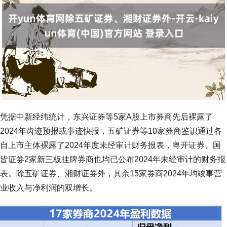
凭据中新经纬统计，东兴证券等5家A股上市券商先后裸露了
2024年齿迹预报或事迹快报，五矿证券等10家券商鉴识通过各
自上市主体裸露了2024年度未经审计财务报表，粤开证券、国
皆证券2家新三板挂牌券商也均已公布2024年未经审计的财务报
表。除五矿证券、湘财证券外，其余15家券商2024年均竣事营
业收入与净利润的双增长。