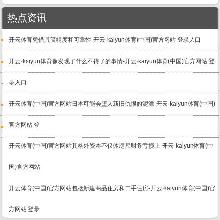
热点资讯
开云体育凭借其高精度和可靠性-开云·kaiyun体育(中国)官方网站 登录入口
开云·kaiyun体育像发现了什么不得了的事情-开云·kaiyun体育(中国)官方网站 登
录入口
开云体育(中国)官方网站日本可能会堕入新旧仇恨的泥潭-开云·kaiyun体育(中国)
官方网站 登
开云体育(中国)官方网站其格外资本不仅体咫尺财务亏损上-开云·kaiyun体育(中
国)官方网站
开云体育(中国)官方网站包括新建商品住房和二手住房-开云·kaiyun体育(中国)官
方网站 登录