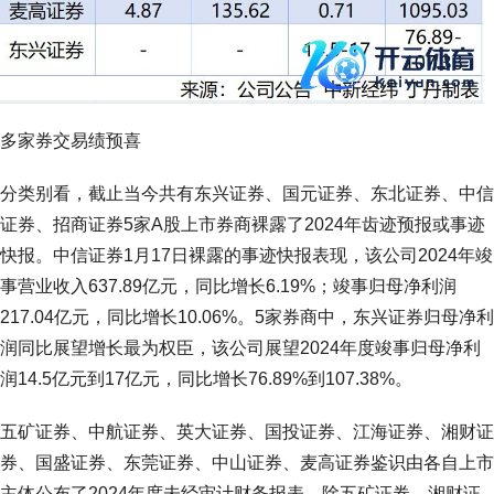
多家券交易绩预喜
分类别看，截止当今共有东兴证券、国元证券、东北证券、中信
证券、招商证券5家A股上市券商裸露了2024年齿迹预报或事迹
快报。中信证券1月17日裸露的事迹快报表现，该公司2024年竣
事营业收入637.89亿元，同比增长6.19%；竣事归母净利润
217.04亿元，同比增长10.06%。5家券商中，东兴证券归母净利
润同比展望增长最为权臣，该公司展望2024年度竣事归母净利
润14.5亿元到17亿元，同比增长76.89%到107.38%。
五矿证券、中航证券、英大证券、国投证券、江海证券、湘财证
券、国盛证券、东莞证券、中山证券、麦高证券鉴识由各自上市
主体公布了2024年度未经审计财务报表。除五矿证券、湘财证