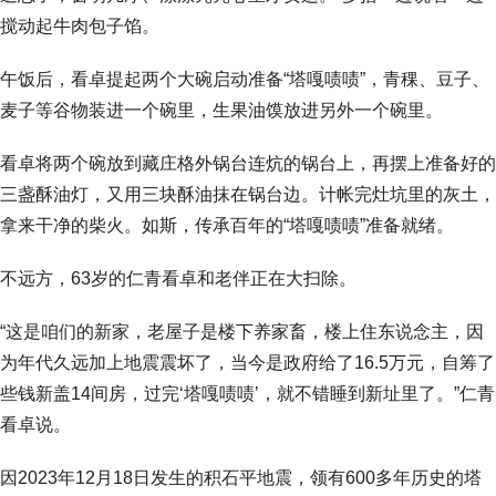
搅动起牛肉包子馅。
午饭后，看卓提起两个大碗启动准备“塔嘎啧啧”，青稞、豆子、
麦子等谷物装进一个碗里，生果油馍放进另外一个碗里。
看卓将两个碗放到藏庄格外锅台连炕的锅台上，再摆上准备好的
三盏酥油灯，又用三块酥油抹在锅台边。计帐完灶坑里的灰土，
拿来干净的柴火。如斯，传承百年的“塔嘎啧啧”准备就绪。
不远方，63岁的仁青看卓和老伴正在大扫除。
“这是咱们的新家，老屋子是楼下养家畜，楼上住东说念主，因
为年代久远加上地震震坏了，当今是政府给了16.5万元，自筹了
些钱新盖14间房，过完‘塔嘎啧啧’，就不错睡到新址里了。”仁青
看卓说。
因2023年12月18日发生的积石平地震，领有600多年历史的塔