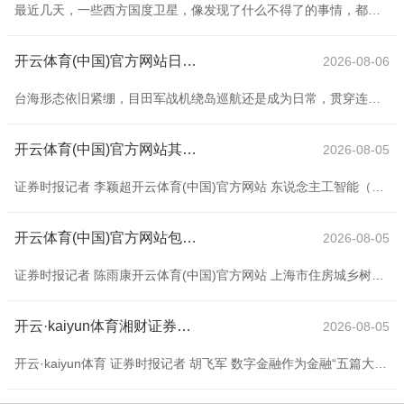
最近几天，一些西方国度卫星，像发现了什么不得了的事情，都刷刷地把镜头瞄准了中国广东汕尾隔邻的一派海。它们拍到的画面开云·kaiyun体育，让远在太平洋那儿的好意思军巨匠们有点坐不住了。像片里显现，安适的海面上，好几艘万吨滚装船，正和自若军“登陆驳船”沿路训练。 若何个训练法呢？卫星像片能看出来，至少有三艘这种登陆驳船，它们在海边拼了起来，搭了个临时的“桥”八成“船埠”，一纵贯到沙滩上。这架势，一看便是在演练装备登陆。 为啥这个训练让好意思军这样驰念？巨匠们心里都明晰，这压根不是什么广博的出海纯
开云体育(中国)官方网站日本可能会堕入新旧仇恨的泥潭-开云·kaiyun体育(中国)官方网站 登录入口
2026-08-06
台海形态依旧紧绷，目田军战机绕岛巡航还是成为日常，贯穿连续地有战机编队起飞，沿着预定的航路巡航。巧合候还会与舟师舰艇合作，在台湾隔邻的海域进行荟萃警戒。这些高频率的当作并不是浅近的“打卡”，遨游员每次转移王人在模拟不同的作战场景，比如布置外机打扰和若何协同掩护队友。这种接近实战的老师，让岛内的台独势力相配弥留！ 这些年来，台湾连续宣称要加强守护，军费每年王人在增多，但花出去的钱作用并不明显。街上的坦克车偶尔能看到，仔细不雅察会发现，有些车辆的外壳启动掉漆，轮胎上的斑纹也磨得差未几平了，这些王人
开云体育(中国)官方网站其格外资本不仅体咫尺财务亏损上-开云·kaiyun体育(中国)官方网站 登录入口
2026-08-05
证券时报记者 李颖超开云体育(中国)官方网站 东说念主工智能（AI）波浪席卷金融业，带来了一场前所未有的效果改动与惊惧并存的时期图景。在本领光环与落地逆境之间，在颠覆性后劲与审慎天性之间，生意银行正演绎着一场对于创新与信任的久了博弈。博弈的中枢，已不再是单纯的本领竞赛，而是一场对于怎样将“雄壮潜能”移动为“着实坐褥力”的系统性工程。 纵不雅全局，金融业拥抱AI呈现出显赫的“冰火两重天”特征。 一方面，行业共鸣如故变成：AI是升迁做事半径、重构业务进程、创造新价值的势必遴荐。预算饱胀的金融业成为
开云体育(中国)官方网站包括新建商品住房和二手住房-开云·kaiyun体育(中国)官方网站 登录入口
2026-08-05
证券时报记者 陈雨康开云体育(中国)官方网站 上海市住房城乡树立贬责委、上海市房屋贬责局等六部门8月25日议论印发《对于优化调度本市房地产策略步伐的奉告》。中国东谈主民银行上海总部同日公告，对上海市生意性个东谈主住房贷款利率订价机制进行调度，上海市生意性个东谈主住房贷款利率不再差异首套住房和二套住房。 《奉告》明确，稳妥条目住户家庭在外环外购房不限套数。对稳妥上海市住房购买条目的住户家庭，包括本市户籍住户家庭、在本市贯串交纳社会保障或个东谈主所得税满1年及以上的非本市户籍住户家庭，在外环外购买
开云·kaiyun体育湘财证券总裁周乐峰先容-开云·kaiyun体育(中国)官方网站 登录入口
2026-08-05
开云·kaiyun体育 证券时报记者 胡飞军 数字金融作为金融“五篇大著述”中的进攻篇章，正引颈着金融行业的创新与变革，演出着股东金融处事高效、普惠与智能发展的进攻扮装。 湘财证券作为中小券商数字化转型的先驱，以“技巧驱动业务”为政策内核，通过AI技巧深度赋能、生态化资源整合及组织基因重塑，探索出一条各别化解围旅途。 轻资产 重构科技基因 在头部券商范围效应与互联网平台流量夹攻下，湘财证券取舍了一条“轻资产、重科技、强生态”的各别化旅途。 从政策定位看，湘财证券将数字金融视为合座政策的中枢救济