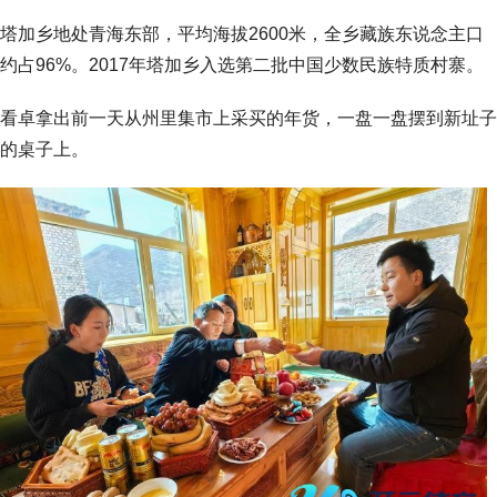
塔加乡地处青海东部，平均海拔2600米，全乡藏族东说念主口
约占96%。2017年塔加乡入选第二批中国少数民族特质村寨。
看卓拿出前一天从州里集市上采买的年货，一盘一盘摆到新址子
的桌子上。