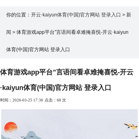
你的位置：
开云·kaiyun体育(中国)官方网站 登录入口
>
新
闻
> 体育游戏app平台”言语间看卓难掩喜悦-开云·kaiyun
体育(中国)官方网站 登录入口
体育游戏app平台”言语间看卓难掩喜悦-开云
·kaiyun体育(中国)官方网站 登录入口
时间：2026-03-25 17:36
点击：68 次