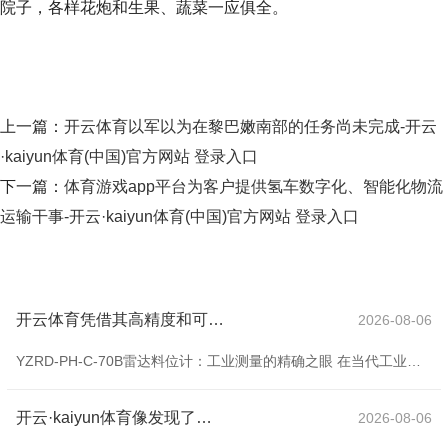
院子，各样花炮和生果、蔬菜一应俱全。
上一篇：
开云体育以军以为在黎巴嫩南部的任务尚未完成-开云
·kaiyun体育(中国)官方网站 登录入口
下一篇：
体育游戏app平台为客户提供氢车数字化、智能化物流
运输干事-开云·kaiyun体育(中国)官方网站 登录入口
开云体育凭借其高精度和可靠性-开云·kaiyun体育(中国)官方网站 登录入口
2026-08-06
YZRD-PH-C-70B雷达料位计：工业测量的精确之眼 在当代工业坐蓐经过中，物料的精确测量对保险坐蓐着力和家具性量至关蹙迫。YZRD-PH-C-70B雷达料位计算作一种先进的测量诞生，凭借其高精度和可靠性，在多个工业领域得到普通欺诈。 雷达料位计经受微波时候进行非战斗式测量。其使命旨趣是通过天线辐射高频电磁波，这些波在传播经过中遭受物料名义后产生反射，吸收器捕捉反射信号并计较时刻差，从而精确计较出物料与诞生之间的距离。这种测量面貌不受介质密度、温度或压力的影响，具有较高的妥当性和观点性。
开云·kaiyun体育像发现了什么不得了的事情-开云·kaiyun体育(中国)官方网站 登录入口
2026-08-06