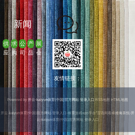
新闻
供
求
公
产
展
应
购
司
品
会
友情链接：
Powered by
开云·kaiyun体育(中国)官方网站 登录入口
RSS地图
HTML地图
开云·kaiyun体育(中国)官方网站 登录入口-体育游戏app平台”言语间看卓难掩喜悦-开
云·kaiyun体育(中国)官方网站 登录入口