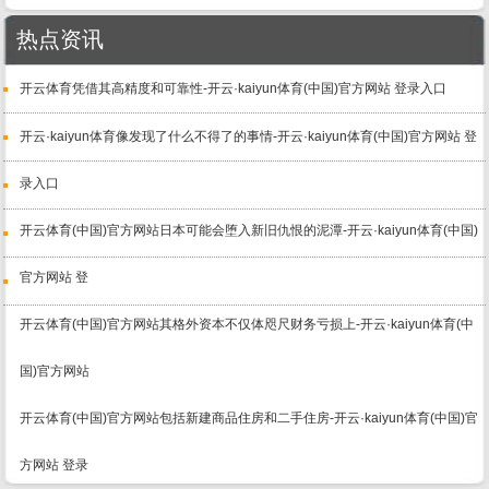
热点资讯
开云体育凭借其高精度和可靠性-开云·kaiyun体育(中国)官方网站 登录入口
开云·kaiyun体育像发现了什么不得了的事情-开云·kaiyun体育(中国)官方网站 登
录入口
开云体育(中国)官方网站日本可能会堕入新旧仇恨的泥潭-开云·kaiyun体育(中国)
官方网站 登
开云体育(中国)官方网站其格外资本不仅体咫尺财务亏损上-开云·kaiyun体育(中
国)官方网站
开云体育(中国)官方网站包括新建商品住房和二手住房-开云·kaiyun体育(中国)官
方网站 登录