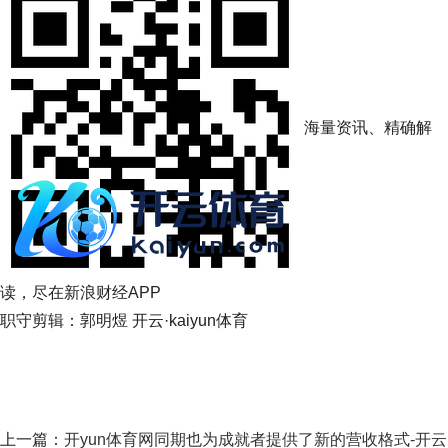
海量资讯、精确解
读，尽在新浪财经APP
职守剪辑：郭明煜 开云·kaiyun体育
上一篇：
开yun体育网同期也为成就者提供了新的营收格式-开云