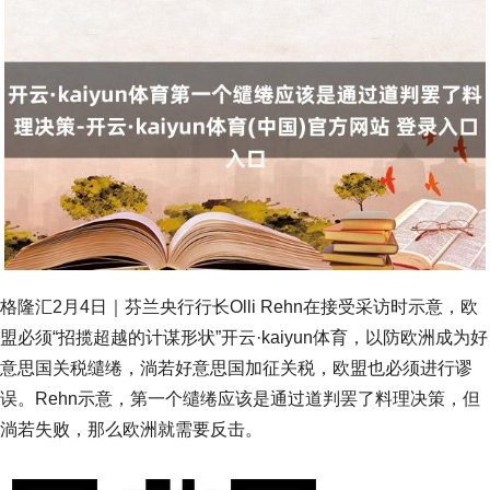
格隆汇2月4日｜芬兰央行行长Olli Rehn在接受采访时示意，欧
盟必须“招揽超越的计谋形状”开云·kaiyun体育，以防欧洲成为好
意思国关税缱绻，淌若好意思国加征关税，欧盟也必须进行谬
误。Rehn示意，第一个缱绻应该是通过道判罢了料理决策，但
淌若失败，那么欧洲就需要反击。