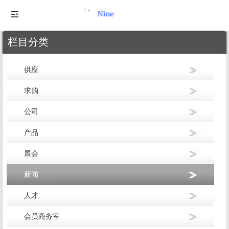
栏目分类
供应
求购
公司
产品
展会
新闻
人才
会员商务室