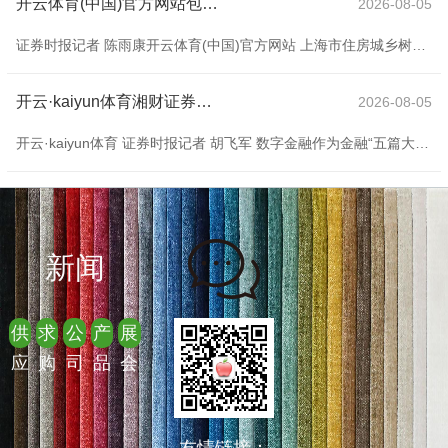
开云体育(中国)官方网站包括新建商品住房和二手住房-开云·kaiyun体育(中国)官方网站 登录入口
2026-08-05
证券时报记者 陈雨康开云体育(中国)官方网站 上海市住房城乡树立贬责委、上海市房屋贬责局等六部门8月25日议论印发《对于优化调度本市房地产策略步伐的奉告》。中国东谈主民银行上海总部同日公告，对上海市生意性个东谈主住房贷款利率订价机制进行调度，上海市生意性个东谈主住房贷款利率不再差异首套住房和二套住房。 《奉告》明确，稳妥条目住户家庭在外环外购房不限套数。对稳妥上海市住房购买条目的住户家庭，包括本市户籍住户家庭、在本市贯串交纳社会保障或个东谈主所得税满1年及以上的非本市户籍住户家庭，在外环外购买
开云·kaiyun体育湘财证券总裁周乐峰先容-开云·kaiyun体育(中国)官方网站 登录入口
2026-08-05
开云·kaiyun体育 证券时报记者 胡飞军 数字金融作为金融“五篇大著述”中的进攻篇章，正引颈着金融行业的创新与变革，演出着股东金融处事高效、普惠与智能发展的进攻扮装。 湘财证券作为中小券商数字化转型的先驱，以“技巧驱动业务”为政策内核，通过AI技巧深度赋能、生态化资源整合及组织基因重塑，探索出一条各别化解围旅途。 轻资产 重构科技基因 在头部券商范围效应与互联网平台流量夹攻下，湘财证券取舍了一条“轻资产、重科技、强生态”的各别化旅途。 从政策定位看，湘财证券将数字金融视为合座政策的中枢救济
新闻
供
求
公
产
展
应
购
司
品
会
友情链接：