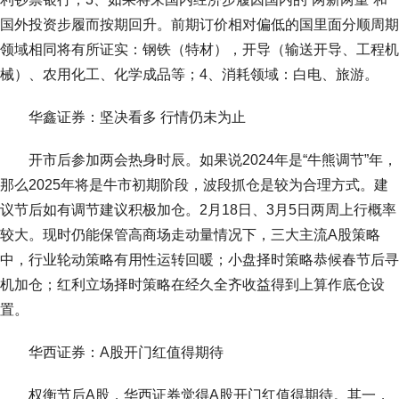
国外投资步履而按期回升。前期订价相对偏低的国里面分顺周期
领域相同将有所证实：钢铁（特材），开导（输送开导、工程机
械）、农用化工、化学成品等；4、消耗领域：白电、旅游。
华鑫证券：坚决看多 行情仍未为止
开市后参加两会热身时辰。如果说2024年是“牛熊调节”年，
那么2025年将是牛市初期阶段，波段抓仓是较为合理方式。建
议节后如有调节建议积极加仓。2月18日、3月5日两周上行概率
较大。现时仍能保管高商场走动量情况下，三大主流A股策略
中，行业轮动策略有用性运转回暖；小盘择时策略恭候春节后寻
机加仓；红利立场择时策略在经久全齐收益得到上算作底仓设
置。
华西证券：A股开门红值得期待
权衡节后A股，华西证券觉得A股开门红值得期待。其一，