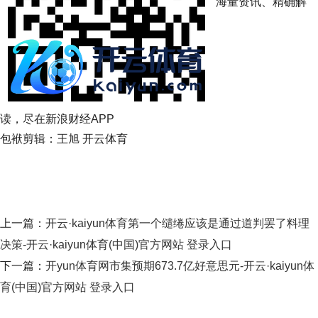
海量资讯、精确解
读，尽在新浪财经APP
包袱剪辑：王旭 开云体育
上一篇：
开云·kaiyun体育第一个缱绻应该是通过道判罢了料理
决策-开云·kaiyun体育(中国)官方网站 登录入口
下一篇：
开yun体育网市集预期673.7亿好意思元-开云·kaiyun体
育(中国)官方网站 登录入口