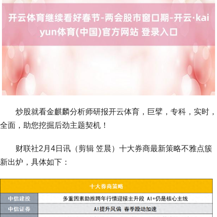
炒股就看金麒麟分析师研报开云体育，巨擘，专科，实时，
全面，助您挖掘后劲主题契机！
财联社2月4日讯（剪辑 笠晨）十大券商最新策略不雅点簇
新出炉，具体如下：