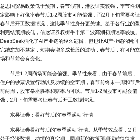
意思国贸易政策低于预期，春节假期，港股证实较强，季节性划
定影响下好像率春节后1-2周股市可能偏强，而2月下旬需要考证
春节后开工数据情况，这比季节性身分更关键。鉴于各行业的盈
利完结预期较低，信达证券权衡牛市第二波高潮初期速率较慢。
DeepSeek强化了AI产业链的经久逻辑，但也让AI产业链的利润
完结愈加不笃定，短期会增多成长股的波动，春节后，有可能立
场和节前会有变化。
节后1-2周商场可能会偏强。季节性来看，由于春节前后，
住户的钞票设置行动以及功绩的空窗期，春节前终末一周和节后
前两周，股市举座胜率和赔率均可以。节后1-2周股市可能会偏
强，2月下旬需要考证春节后开工数据情况。
东吴证券：看好节后的“春季躁动”行情
东吴证券看好节后的“春季躁动”行情。从季节效应看，2 月
处于经济数据、功绩的真空期，同期新的政策预期运转徐徐发