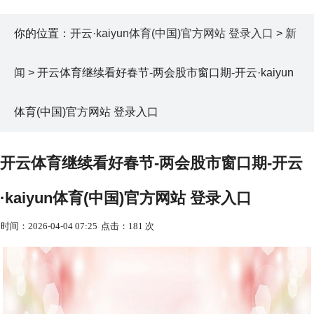
你的位置：
开云·kaiyun体育(中国)官方网站 登录入口
>
新
闻
> 开云体育继续看好春节-两会股市窗口期-开云·kaiyun
体育(中国)官方网站 登录入口
开云体育继续看好春节-两会股市窗口期-开云
·kaiyun体育(中国)官方网站 登录入口
时间：2026-04-04 07:25
点击：181 次