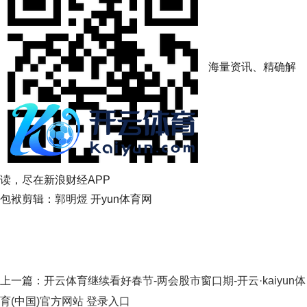
海量资讯、精确解
读，尽在新浪财经APP
包袱剪辑：郭明煜 开yun体育网
上一篇：
开云体育继续看好春节-两会股市窗口期-开云·kaiyun体
育(中国)官方网站 登录入口