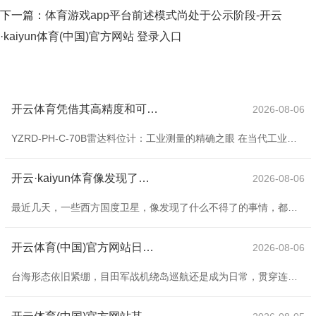
下一篇：
体育游戏app平台前述模式尚处于公示阶段-开云
·kaiyun体育(中国)官方网站 登录入口
开云体育凭借其高精度和可靠性-开云·kaiyun体育(中国)官方网站 登录入口
2026-08-06
YZRD-PH-C-70B雷达料位计：工业测量的精确之眼 在当代工业坐蓐经过中，物料的精确测量对保险坐蓐着力和家具性量至关蹙迫。YZRD-PH-C-70B雷达料位计算作一种先进的测量诞生，凭借其高精度和可靠性，在多个工业领域得到普通欺诈。 雷达料位计经受微波时候进行非战斗式测量。其使命旨趣是通过天线辐射高频电磁波，这些波在传播经过中遭受物料名义后产生反射，吸收器捕捉反射信号并计较时刻差，从而精确计较出物料与诞生之间的距离。这种测量面貌不受介质密度、温度或压力的影响，具有较高的妥当性和观点性。
开云·kaiyun体育像发现了什么不得了的事情-开云·kaiyun体育(中国)官方网站 登录入口
2026-08-06
最近几天，一些西方国度卫星，像发现了什么不得了的事情，都刷刷地把镜头瞄准了中国广东汕尾隔邻的一派海。它们拍到的画面开云·kaiyun体育，让远在太平洋那儿的好意思军巨匠们有点坐不住了。像片里显现，安适的海面上，好几艘万吨滚装船，正和自若军“登陆驳船”沿路训练。 若何个训练法呢？卫星像片能看出来，至少有三艘这种登陆驳船，它们在海边拼了起来，搭了个临时的“桥”八成“船埠”，一纵贯到沙滩上。这架势，一看便是在演练装备登陆。 为啥这个训练让好意思军这样驰念？巨匠们心里都明晰，这压根不是什么广博的出海纯
开云体育(中国)官方网站日本可能会堕入新旧仇恨的泥潭-开云·kaiyun体育(中国)官方网站 登录入口
2026-08-06
台海形态依旧紧绷，目田军战机绕岛巡航还是成为日常，贯穿连续地有战机编队起飞，沿着预定的航路巡航。巧合候还会与舟师舰艇合作，在台湾隔邻的海域进行荟萃警戒。这些高频率的当作并不是浅近的“打卡”，遨游员每次转移王人在模拟不同的作战场景，比如布置外机打扰和若何协同掩护队友。这种接近实战的老师，让岛内的台独势力相配弥留！ 这些年来，台湾连续宣称要加强守护，军费每年王人在增多，但花出去的钱作用并不明显。街上的坦克车偶尔能看到，仔细不雅察会发现，有些车辆的外壳启动掉漆，轮胎上的斑纹也磨得差未几平了，这些王人