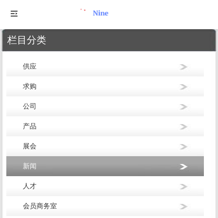
栏目分类
供应
求购
公司
产品
展会
新闻
人才
会员商务室