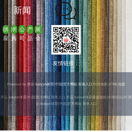
新闻
供
求
公
产
展
应
购
司
品
会
友情链接：
Powered by
开云·kaiyun体育(中国)官方网站 登录入口
RSS地图
HTML地图
开云·kaiyun体育(中国)官方网站 登录入口-开云·kaiyun体育最低报价20.00元/公斤-开
云·kaiyun体育(中国)官方网站 登录入口