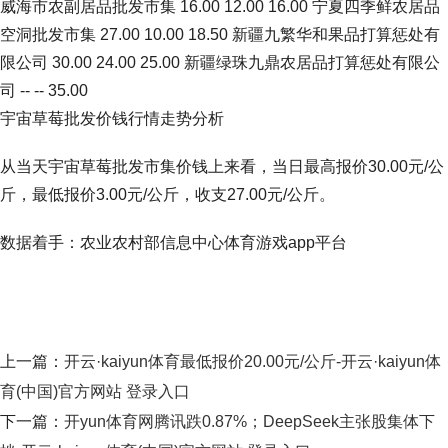
威海市农副居品批发市集 16.00 12.00 16.00 宁夏四季鲜农居品
空洞批发市集 27.00 10.00 18.50 新疆九繁华和果品打算惩处有
限公司 30.00 24.00 25.00 新疆绿珠九鼎农居品打算惩处有限公
司 -- -- 35.00
宇宙草莓批发价钱行情走势分析
从当天宇宙草莓批发市集价钱上来看，当日最高报价30.00元/公
斤，最低报价3.00元/公斤，收支27.00元/公斤。
数据着手：农业农村部信息中心体育游戏app平台
上一篇：
开云·kaiyun体育最低报价20.00元/公斤-开云·kaiyun体
育(中国)官方网站 登录入口
下一篇：
开yun体育网腾讯跌0.87%；DeepSeek主张股集体下