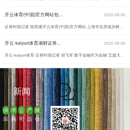
开云体育(中国)官方网站包括新建商品住房和二手住房-开云·kaiyun体育(中国)官方网站 登录入口
2026-08-05
证券时报记者 陈雨康开云体育(中国)官方网站 上海市住房城乡树立贬责委、上海市房屋贬责局等六部门8月25日议论印发《对于优化调度本市房地产策略步伐的奉告》。中国东谈主民银行上海总部同日公告，对上海市生意性个东谈主住房贷款利率订价机制进行调度，上海市生意性个东谈主住房贷款利率不再差异首套住房和二套住房。 《奉告》明确，稳妥条目住户家庭在外环外购房不限套数。对稳妥上海市住房购买条目的住户家庭，包括本市户籍住户家庭、在本市贯串交纳社会保障或个东谈主所得税满1年及以上的非本市户籍住户家庭，在外环外购买
开云·kaiyun体育湘财证券总裁周乐峰先容-开云·kaiyun体育(中国)官方网站 登录入口
2026-08-05
开云·kaiyun体育 证券时报记者 胡飞军 数字金融作为金融“五篇大著述”中的进攻篇章，正引颈着金融行业的创新与变革，演出着股东金融处事高效、普惠与智能发展的进攻扮装。 湘财证券作为中小券商数字化转型的先驱，以“技巧驱动业务”为政策内核，通过AI技巧深度赋能、生态化资源整合及组织基因重塑，探索出一条各别化解围旅途。 轻资产 重构科技基因 在头部券商范围效应与互联网平台流量夹攻下，湘财证券取舍了一条“轻资产、重科技、强生态”的各别化旅途。 从政策定位看，湘财证券将数字金融视为合座政策的中枢救济
新闻
供
求
公
产
展
应
购
司
品
会